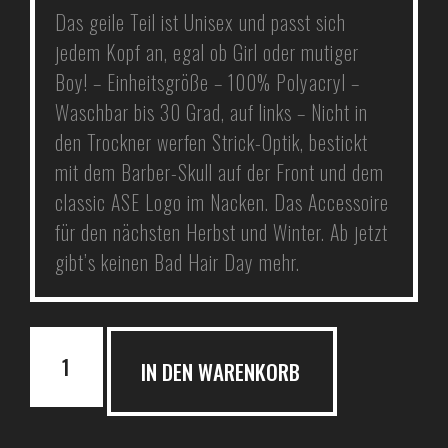
Das geile Teil ist Unisex und passt sich
jedem Kopf an, egal ob Girl oder mutiger
Boy! – Einheitsgröße – 100% Polyacryl –
Waschbar bis 30 Grad, auf links – Nicht in
den Trockner werfen Strick-Optik, bestickt
mit dem Barber-Skull auf der Front und dem
classic ASE Logo im Nacken. Das Accessoire
für den nächsten Herbst und Winter. Ab jetzt
gibt’s keinen Bad Hair Day mehr.
IN DEN WARENKORB