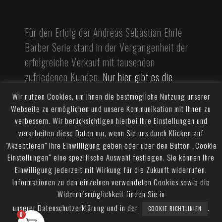
Für den Erfolg der Andreas Sebastian Ehrle
Barber Serie stand in der Vergangenheit der
erfolgreiche Verkauf mit tausenden
zufriedenen Kunden.
Nur hier gibt es die
original ASE Barber komplett Serie.
Wir nutzen Cookies, um Ihnen die bestmögliche Nutzung unserer
Webseite zu ermöglichen und unsere Kommunikation mit Ihnen zu
Besuche mich gerne auf Instagram und tag
verbessern. Wir berücksichtigen hierbei Ihre Einstellungen und
unsere Armee mit
verarbeiten diese Daten nur, wenn Sie uns durch Klicken auf
#BARTBEASTER
"Akzeptieren" Ihre Einwilligung geben oder über den Button „Cookie
#ANDREASSEBASTIANEHRLE
oder
Einstellungen“ eine spezifische Auswahl festlegen. Sie können Ihre
Einwilligung jederzeit mit Wirkung für die Zukunft widerrufen.
#ASEBARBER
Informationen zu den einzelnen verwendeten Cookies sowie die
Widerrufsmöglichkeit finden Sie in
unserer Datenschutzerklärung und in der
.
COOKIE RICHTLINIEN
0